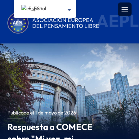
Español
AEPL
ASOCIACIÓN EUROPEA
DEL PENSAMIENTO LIBRE
Publicado el 1 de mayo de 2026
Respuesta a COMECE
sobre "Mi voz, mi