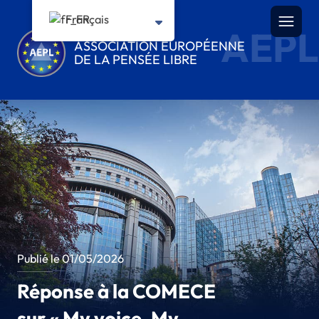
Français
AEPL
ASSOCIATION EUROPÉENNE
DE LA PENSÉE LIBRE
Publié le 01/05/2026
Réponse à la COMECE
sur « My voice, My