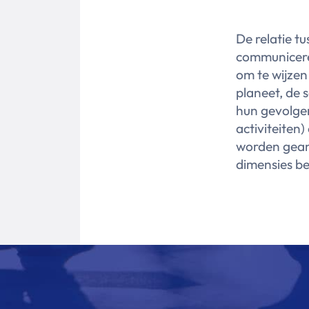
De relatie tu
communicere
om te wijzen
planeet, de 
hun gevolge
activiteiten)
worden geana
dimensies b