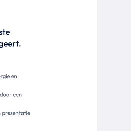
ste
geert.
rgie en
 door een
n presentatie