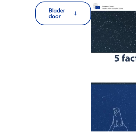
Blader
door