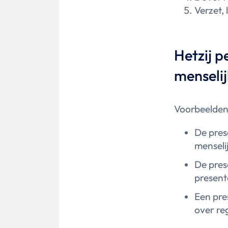
Verzet,
Hetzij p
menseli
Voorbeelden
De pres
menseli
De pres
present
Een pre
over re