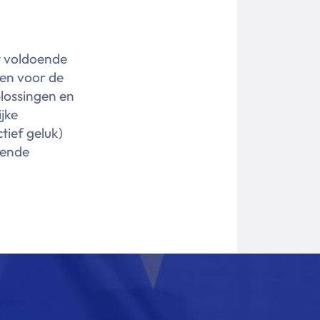
t voldoende
gen voor de
plossingen en
jke
ctief geluk)
lende