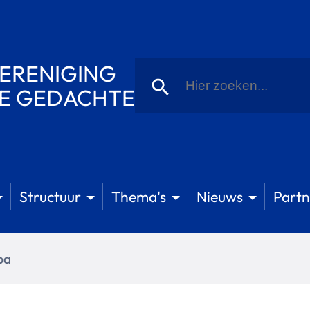
Zoeken
ERENIGING
naar:
Zoekknop
JE GEDACHTE
Structuur
Thema's
Nieuws
Partn
pa