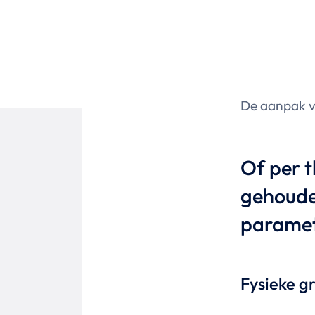
De aanpak va
Of per t
gehoude
paramet
Fysieke gr