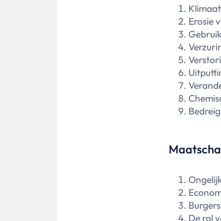
Klimaa
Erosie v
Gebruik
Verzuri
Verstori
Uitputt
Verande
Chemisch
Bedreig
Maatschap
Ongelij
Economi
Burgers
De rol 