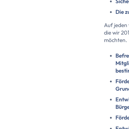
Siche
Die z
Auf jeden
die wir 20
möchten.
Befre
Mitgl
besti
Förde
Grun
Entwi
Bürg
Förde
Entwi