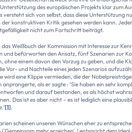
 Unterstützung des europäischen Projekts klar zum A
s versteht sich von selbst, dass diese Unterstützung nur
 der konstruktiven Kritik gesehen werden kann. Jeder
tgefälligkeit nicht zum Fortschritt beiträgt.
 das Weißbuch der Kommission mit Interesse zur Kenn
und befürworten den Ansatz, fünf Szenarien zur Ko
n, ohne einem davon den Vorzug zu geben, und die Kla
die Vor- und Nachteile eines jeden Szenarios aufzuzäh
e wird eine Klippe vermieden, die der Nobelpreisträge
anprangerte, als er sagte
: ‘Sie haben ein sehr kompl
entworfen und darauf bestanden, es als höchst wahrsc
en. Das ist es aber nicht – es ist lediglich eine plausib
.’
[1]
.
arien scheinen unseren Wünschen eher zu entspreche
 (
'Gemeinsam mehr erreichen'.
) entspricht dem Ideal