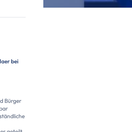
aer bei
nd Bürger
tbar
ständliche
r geteilt