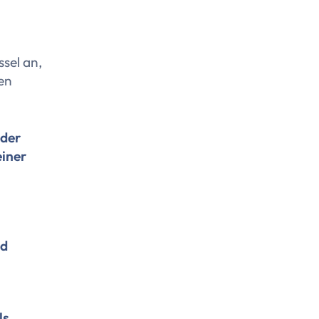
sel an,
ten
 der
einer
nd
ls