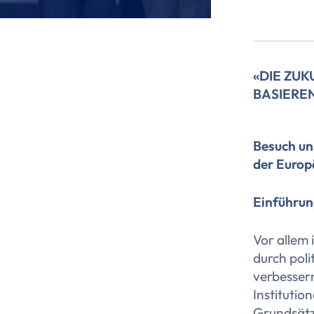
«DIE ZU
BASIERE
Besuch un
der Europ
Einführu
Vor allem 
durch pol
verbessern
Institutio
Grundsätz