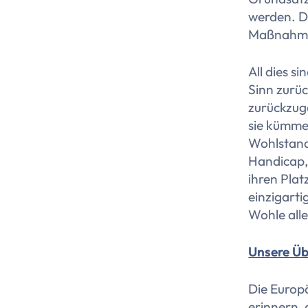
werden. De
Maßnahmen
All dies 
Sinn zurüc
zurückzug
sie kümmer
Wohlstand 
Handicap,
ihren Plat
einzigart
Wohle alle
Unsere Üb
Die Europ
erinnern,