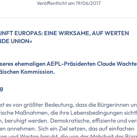
Veröffentlicht am 19/06/2017
KUNFT EUROPAS: EINE WIRKSAME, AUF WERTEN
NDE UNION»
seres ehemaligen AEPL-Präsidenten Claude Wachtel
äischen Kommission.
ng
ist es von größter Bedeutung, dass die Bürgerinnen u
itische Maßnahmen, die ihre Lebensbedingungen sich
, beruhigt werden. Demokratische, effiziente und ver
nen annehmen. Sich ein Ziel setzen, das auf einfachen
en und Werten beruht, die von der Mehrheit der Bürge