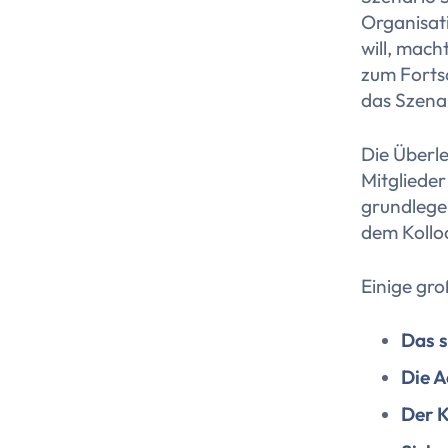
Organisati
will, mach
zum Fortsc
das Szenar
Die Überl
Mitglieder
grundlege
dem Kollo
Einige gro
Das s
Die A
Der 