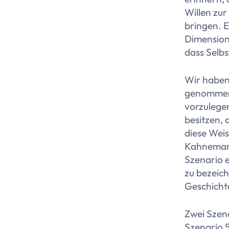
Willen zur
bringen. E
Dimension
dass Selbs
Wir haben
genommen 
vorzulege
besitzen, 
diese Weis
Kahneman 
Szenario 
zu bezeichn
Geschichte
Zwei Szen
Szenario 5