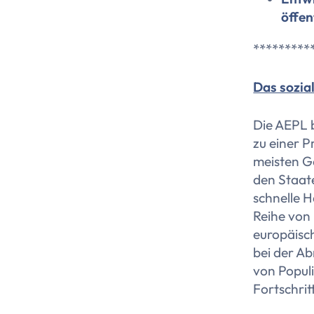
öffen
*********
Das sozia
Die AEPL b
zu einer P
meisten Ge
den Staate
schnelle H
Reihe von
europäisch
bei der A
von Popul
Fortschri