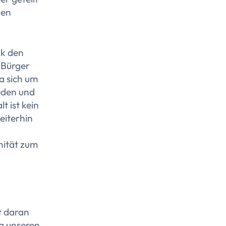
hen
rk den
 Bürger
a sich um
ieden und
t ist kein
eiterhin
nität zum
t daran
ta unseren