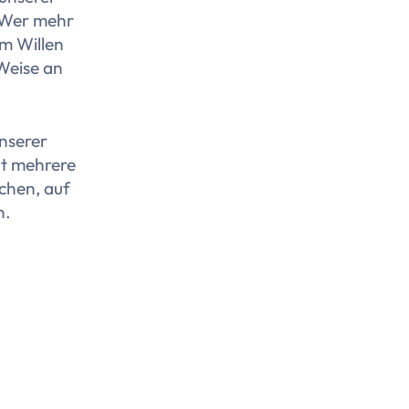
'Wer mehr
em Willen
 Weise an
nserer
zt mehrere
chen, auf
n.