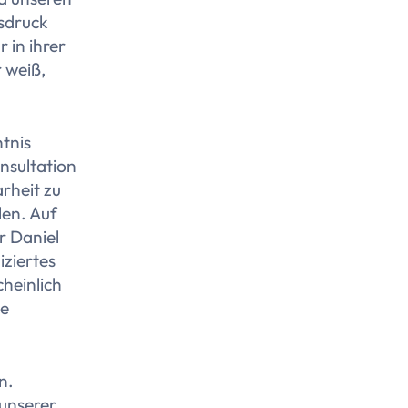
usdruck
 in ihrer
 weiß,
tnis
nsultation
rheit zu
len. Auf
r Daniel
iziertes
heinlich
le
n.
 unserer