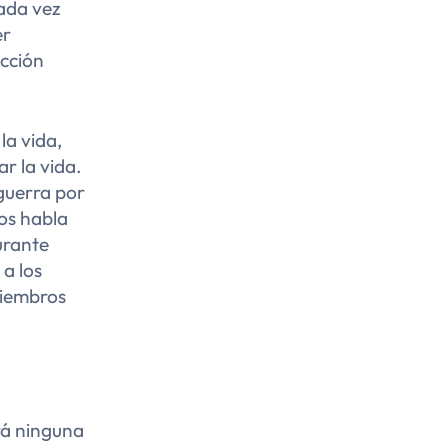
cada vez
er
ección
la vida,
r la vida.
 guerra por
nos habla
urante
a los
miembros
rá ninguna