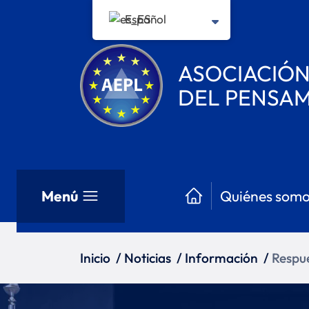
Español
ASOCIACIÓ
DEL PENSAM
Menú
Quiénes somo
Inicio
/
Noticias
/
Información
/
Respue