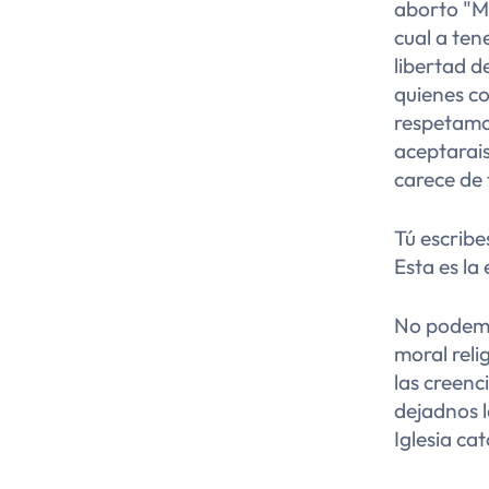
aborto "Mi
cual a ten
libertad d
quienes co
respetamos
aceptarais
carece de 
Tú escribe
Esta es la
No podemo
moral reli
las creenc
dejadnos l
Iglesia ca