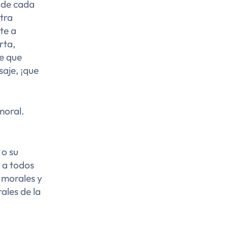
o de cada
stra
te a
rta,
le que
aje, ¡que
moral.
o su
r a todos
s morales y
ales de la