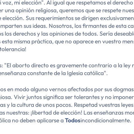
 voz, mi elección". Al igual que respetamos el derech
er una opinión religiosa, queremos que se respete nue
e elección. Sus requerimientos se dirigen exclusivamen
mparten sus ideas. Nosotros, los firmantes de esta ca
 los derechos y las opiniones de todos. Sería deseab
 esta misma práctica, que no aparece en vuestro mens
tolerancia!
s:
"El aborto directo es gravemente contrario a la ley 
 enseñanza constante de la Iglesia católica".
s en modo alguno vernos afectados por sus dogmas 
giosa. Vivir juntos significa ser tolerantes y no impone
ias y la cultura de unos pocos. Respetad vuestras leye
as nuestras: ¡libertad de elección! Las enseñanzas mor
tólica no deben aplicarse a
Todos
incondicionalmente.