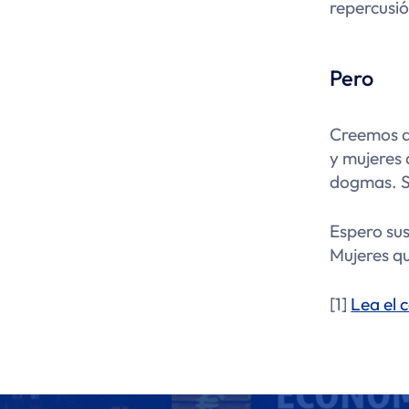
repercusió
Pero
Creemos q
y mujeres 
dogmas. Si
Espero sus
Mujeres qu
[1]
Lea el 