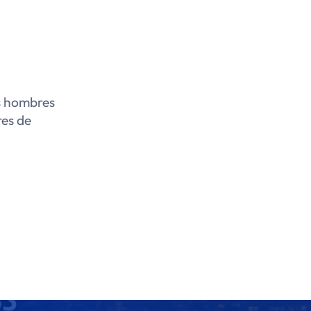
os hombres
res de