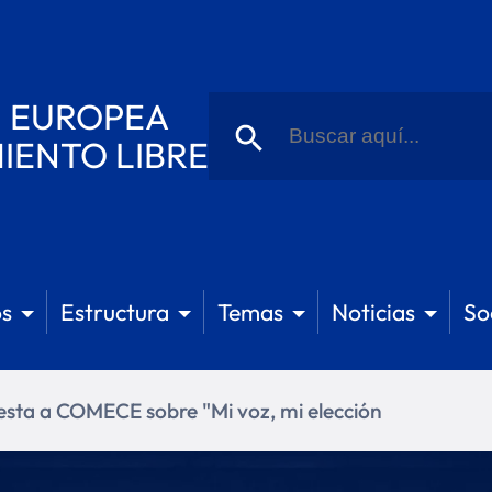
Buscar:
N EUROPEA
Botón de búsqueda
IENTO LIBRE
s
Estructura
Temas
Noticias
So
sta a COMECE sobre "Mi voz, mi elección