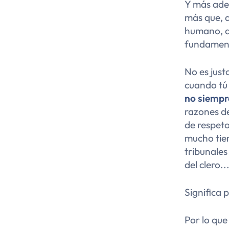
Y más ade
más que, 
humano, d
fundament
No es just
cuando tú 
no siempr
razones de
de respeto
mucho tiem
tribunale
del clero..
Significa 
Por lo que