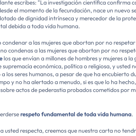
lante escribes:
"La investigación científica confirma 
desde el momento de la fecundación, nace un nuevo s
otado de dignidad intrínseca y merecedor de la prot
al debida a toda vida humana.
o condenar a las mujeres que abortan por no respetar 
no condenas a las mujeres que abortan por no respeta
e
los que envían a millones de hombres y mujeres a la
 supremacía económica, política o religiosa, y usted 
 a los seres humanos, a pesar de que ha encubierto d
po y no ha alertado a menudo, si es que lo ha hecho, 
s sobre actos de pederastia probados cometidos por 
.
perderse
respeto fundamental de toda vida humana
.
 a usted respecta, creemos que nuestra carta no tend