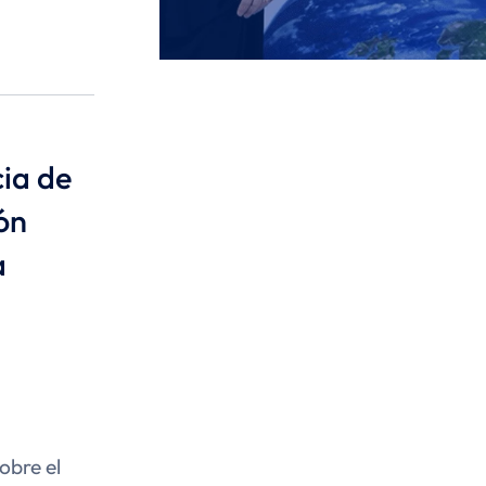
cia de
ón
a
sobre el