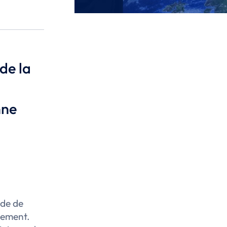
de la
n
nne
de de
rtement.