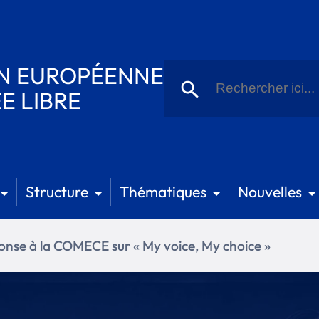
Recherche
ON EUROPÉENNE
de
Bouton de recherche
:
E LIBRE
Structure
Thématiques
Nouvelles
onse à la COMECE sur « My voice, My choice »