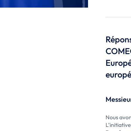
Répons
COMECE
Europé
europé
Messieur
Nous avons
L’initiati