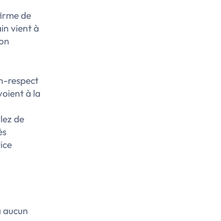
firme de
in vient à
ion
on-respect
voient à la
lez de
ès
tice
a aucun