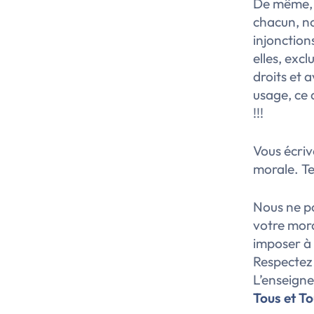
De même, 
chacun, no
injonction
elles, exc
droits et 
usage, ce
!!!
Vous écriv
morale. Te
Nous ne p
votre mora
imposer à 
Respectez v
L’enseigne
Tous et T