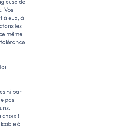
igieuse de
x. Vos
t à eux, à
ctons les
z ce même
 tolérance
loi
es ni par
ne pas
-uns.
 choix !
licable à