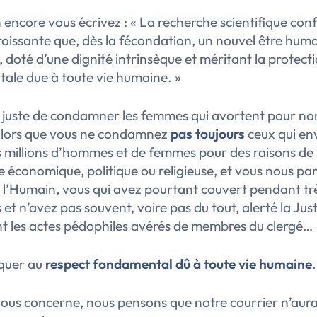
in encore vous écrivez :
« La recherche scientifique con
oissante que, dès la fécondation, un nouvel être huma
e, doté d’une dignité intrinsèque et méritant la protect
ale due à toute vie humaine. »
as juste de condamner les femmes qui avortent pour n
 alors que vous ne condamnez
pas toujours
ceux qui en
s millions d’hommes et de femmes pour des raisons de
 économique, politique ou religieuse, et vous nous par
 l’Humain, vous qui avez pourtant couvert pendant tr
et n’avez pas souvent, voire pas du tout, alerté la Jus
t les actes pédophiles avérés de membres du clergé…
quer au
respect fondamental dû à toute vie humaine
.
vous concerne, nous pensons que notre courrier n’aur