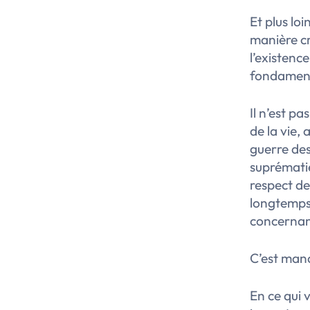
Et plus lo
manière cr
l’existenc
fondament
Il n’est p
de la vie,
guerre de
suprématie
respect de
longtemps 
concernan
C’est man
En ce qui 