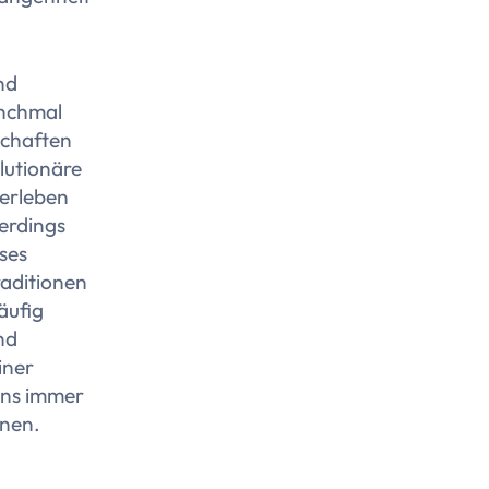
nd
anchmal
schaften
lutionäre
berleben
lerdings
ses
raditionen
äufig
nd
iner
 uns immer
nnen.