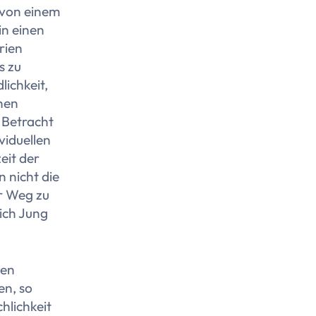
 von einem
in einen
rien
s zu
lichkeit,
onen
n Betracht
viduellen
zeit der
 nicht die
er Weg zu
ich Jung
nen
en, so
hlichkeit