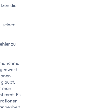
ützen die
u seiner
ehler zu
n manchmal
Gegenwart
tionen
 glaubt,
er man
 stimmt. Es
erationen
gangenheit