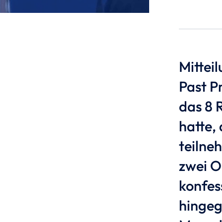
Mittei
Past P
das 8 
hatte,
teilne
zwei O
konfes
hingeg