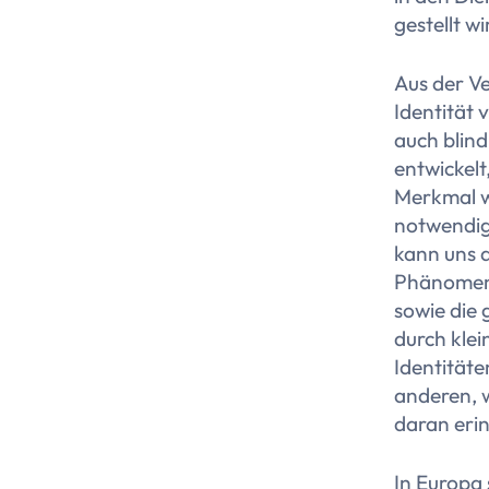
gestellt wi
Aus der Ve
Identität 
auch blin
entwickelt
Merkmal w
notwendig,
kann uns 
Phänomen v
sowie die
durch klei
Identität
anderen, w
daran eri
In Europa 