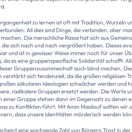
rd.
rgangenheit zu lernen ist oft mit Tradition, Wurzeln u
verbunden. All dies sind Dinge, die verbinden, aber m
d machen. Die menschliche Rasse hat sich aus Gemein
, die sich nach und nach vergrößert haben. Dieses evo
ar und ist in gewisser Weise immer noch für unser Ü
 da es eine gruppenspezifische Solidarität schafft. Al
dieser Gruppenzusammenhalt auch blind machen. Die
erstärkt sich tendenziell, da die großen religiösen T
 großen säkularen Ideologien schwächer werden und h
nere, radikalere Gruppen ersetzt werden. Die Werte u
en einer Gruppe stehen dann im Gegensatz zu denen e
as zu Konflikten führt. Mit Amin Maalouf sollten wir
nnern, dass unsere Identitäten mörderisch werden kö
scheint eine wachsende Zahl von Bürgern Trost in der