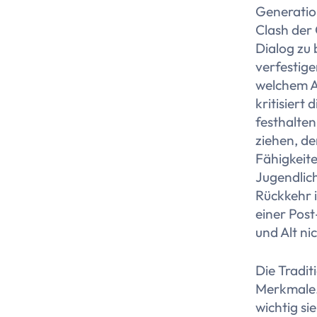
Generatio
Clash der
Dialog zu
verfestige
welchem Al
kritisiert
festhalten
ziehen, de
Fähigkeiten
Jugendlic
Rückkehr i
einer Pos
und Alt ni
Die Tradit
Merkmale. 
wichtig s