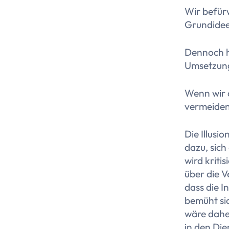
Wir befürw
Grundidee
Dennoch h
Umsetzung 
Wenn wir 
vermeiden
Die Illusi
dazu, sic
wird kriti
über die V
dass die I
bemüht sic
wäre dahe
in den Die