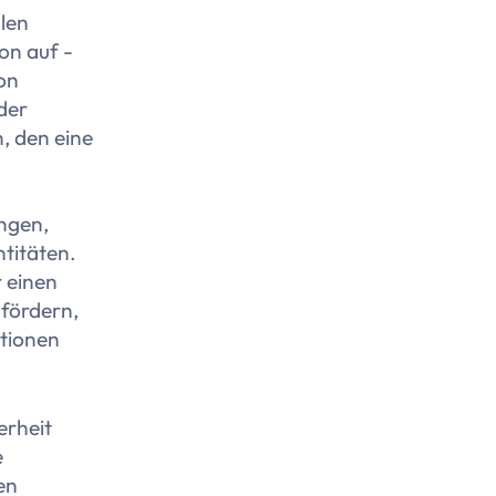
llen
on auf -
von
der
, den eine
ingen,
ntitäten.
 einen
 fördern,
ationen
erheit
e
en