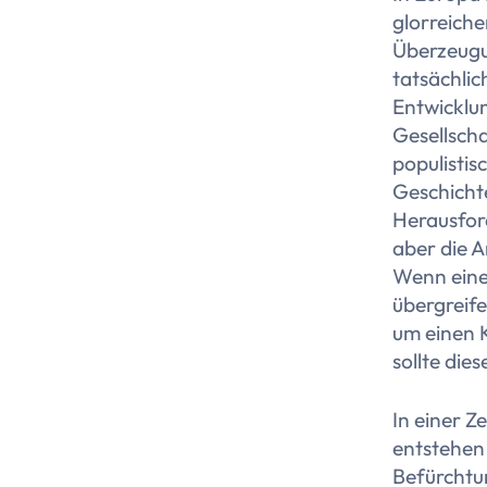
glorreiche
Überzeugu
tatsächlic
Entwicklu
Gesellscha
populistis
Geschichte
Herausford
aber die A
Wenn eine
übergreif
um einen 
sollte die
In einer 
entstehen
Befürchtu