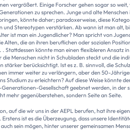
nen vergrößert. Einige Forscher gehen sogar so weit,
 Generationen zu sprechen. Junge und alte Menschen 
 bringen, könnte daher; paradoxerweise, diese Katego
n und Stereotypen verstärken. Ab wann ist man alt, bi
ter ist man ein Jugendlicher? Man spricht von Jugend
 die Alten, die an ihren beruflichen oder sozialen Positi
. . Stattdessen könnte man einen flexibleren Ansatz i
r die Menschen nicht in Schubladen steckt und die indi
 stärker berücksichtigt. Ist es z. B. sinnvoll, die Schul
hen immer weiter zu verlängern, aber den 50-Jährigen
ns Studium zu erleichtern? Auf diese Weise könnte d
t-Generationen-Gesellschaft geebnet werden, in der s
cht mehr gegenüberstehen, sondern Seite an Seite.
ion, auf die wir uns in der AEPL berufen, hat ihre eige
Erstens ist es die Überzeugung, dass unsere Identität
ie auch sein mögen, hinter unserer gemeinsamen Mensc