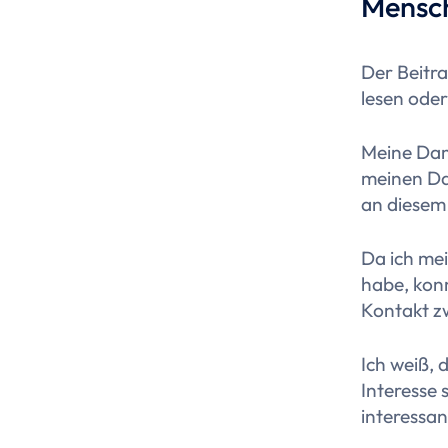
Mensch
Der Beitr
lesen oder
Meine Dam
meinen Dan
an diesem
Da ich me
habe, konn
Kontakt z
Ich weiß, 
Interesse 
interessa