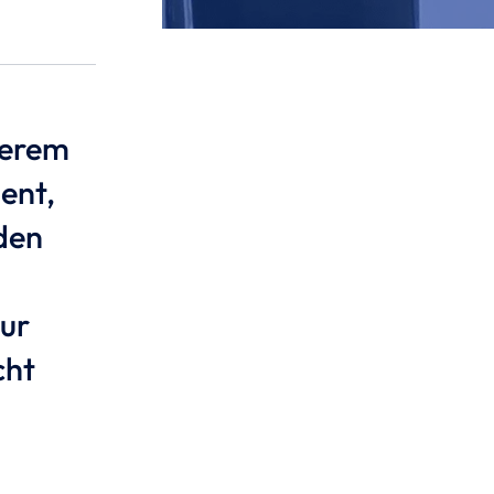
serem
ent,
den
nur
cht