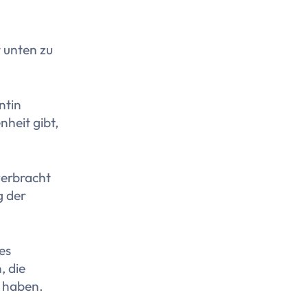
 unten zu
ntin
nheit gibt,
verbracht
g der
es
, die
 haben.