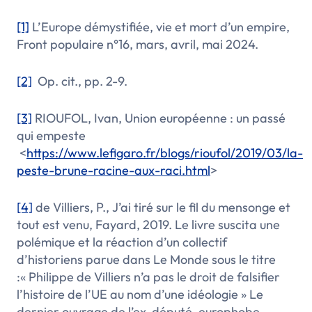
[1]
L’Europe démystifiée, vie et mort d’un empire
,
Front populaire n°16, mars, avril, mai 2024.
[2]
Op. cit., pp. 2-9.
[3]
RIOUFOL, Ivan,
Union européenne : un passé
qui empeste
<
https://www.lefigaro.fr/blogs/rioufol/2019/03/la-
peste-brune-racine-aux-raci.html
>
[4]
de Villiers, P.,
J’ai tiré sur le fil du mensonge et
tout est venu,
Fayard, 2019. Le livre suscita une
polémique et la réaction d’un collectif
d’historiens parue dans Le Monde sous le titre
:
« Philippe de Villiers n’a pas le droit de falsifier
l’histoire de l’UE au nom d’une idéologie »
Le
dernier ouvrage de l’ex-député, europhobe