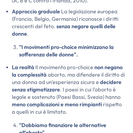
(
A, B e C contro l'Irlanda
, 2010).
Approccio graduale
La legislazione europea
(Francia, Belgio, Germania) riconosce i diritti
crescenti del feto.
senza negare quelli delle
donne
.
"I movimenti pro-choice minimizzano la
sofferenza delle donne".
La realtà
Il movimento pro-choice
non negano
la complessità
aborto, ma difendere il diritto di
una donna ad un'esperienza sicura e
decidere
senza stigmatizzare
. I paesi in cui l'aborto è
legale e sostenuto (Paesi Bassi, Svezia) hanno
meno complicazioni e meno rimpianti
rispetto
a quelli in cui è limitato.
"Dobbiamo finanziare le alternative
all'aborto".