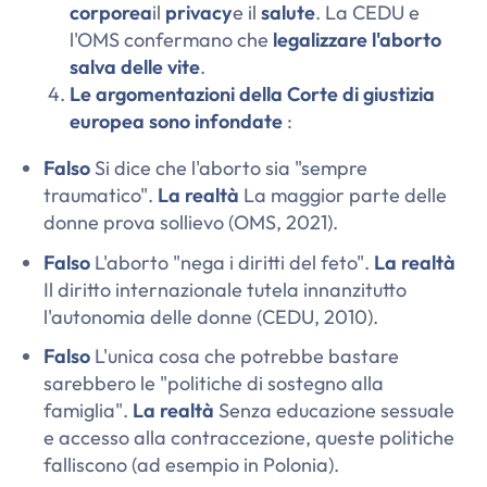
corporea
il
privacy
e il
salute
. La CEDU e
l'OMS confermano che
legalizzare l'aborto
salva delle vite
.
Le argomentazioni della Corte di giustizia
europea sono infondate
:
Falso
Si dice che l'aborto sia "sempre
traumatico".
La realtà
La maggior parte delle
donne prova sollievo (OMS, 2021).
Falso
L'aborto "nega i diritti del feto".
La realtà
Il diritto internazionale tutela innanzitutto
l'autonomia delle donne (CEDU, 2010).
Falso
L'unica cosa che potrebbe bastare
sarebbero le "politiche di sostegno alla
famiglia".
La realtà
Senza educazione sessuale
e accesso alla contraccezione, queste politiche
falliscono (ad esempio in Polonia).