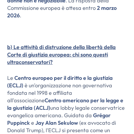
donne non è negoziabile
. La risposta della
Commissione europea è attesa entro
2 marzo
2026
.
b) Le attività di distruzione della libertà della
Corte di giustizia europea: chi sono questi
ultraconservatori?
Le
Centro europeo per il diritto e la giustizia
(ECLJ)
è un'organizzazione non governativa
fondata nel 1998 e affiliata
all'associazione
Centro americano per la legge e
la giustizia (ACLJ)
una lobby legale conservatrice
evangelica americana. Guidata da
Grégor
Puppinck
e
Jay Alan Sekulow
(ex avvocato di
Donald Trump), l'ECLJ si presenta come un