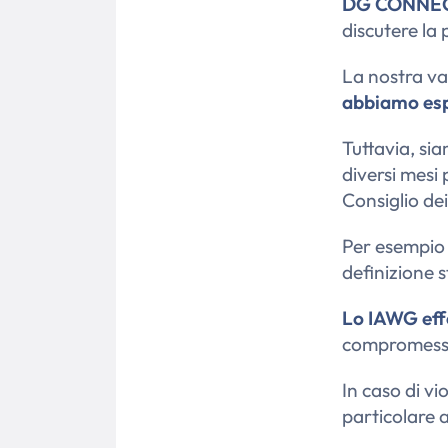
DG CONNE
discutere la
La nostra va
abbiamo espr
Tuttavia, si
diversi mesi
Consiglio dei
Per esempi
definizione s
Lo IAWG eff
compromesso 
In caso di vio
particolare 