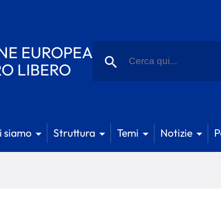
Ricerca
NE EUROPEA
per:
Pulsante di ricerca
RO LIBERO
i siamo
Struttura
Temi
Notizie
P