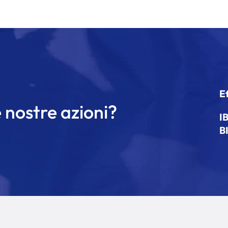
E
 nostre azioni?
I
B