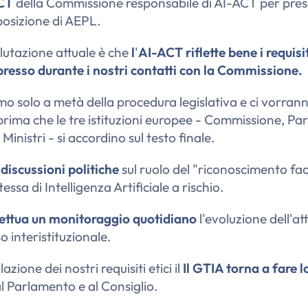
CT
della Commissione responsabile di AI-ACT per pres
 posizione di AEPL.
lutazione attuale è che
l
'
AI-ACT riflette bene i requisit
esso durante i nostri contatti con la Commissione.
amo solo a metà della procedura legislativa e ci vorra
 prima che le tre istituzioni europee - Commissione, P
 Ministri - si accordino sul testo finale.
o
discussioni politiche
sul ruolo del "riconoscimento facc
tessa di Intelligenza Artificiale a rischio.
ettua un monitoraggio quotidiano
l'evoluzione dell'at
interistituzionale.
lazione dei nostri requisiti etici il
Il GTIA torna a fare 
al Parlamento e al Consiglio.