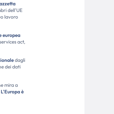
azzetta
bri dell'UE
uo lavoro
e europea
services act,
zionale
dagli
e dei dati
he mira a
.
L'Europa è