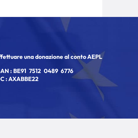
ffettuare una donazione al conto AEPL
BAN :
BE91 7512 0489 6776
IC : AXABBE22