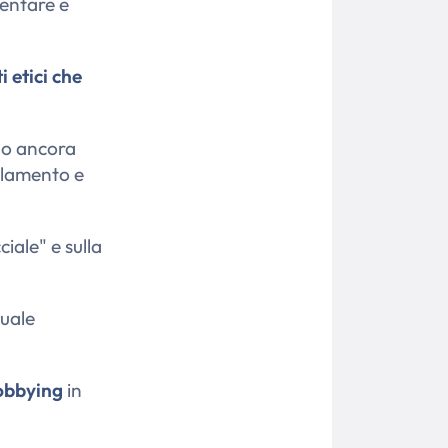
entare e
i etici che
nno ancora
arlamento e
iale" e sulla
tuale
lobbying
in