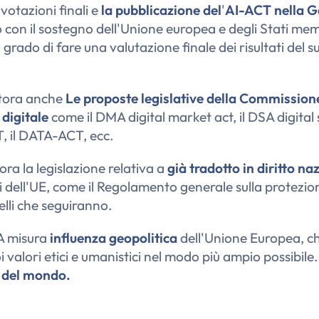
votazioni finali e
la pubblicazione del
'
AI-ACT nella G
 con il sostegno dell'Unione europea e degli Stati mem
 grado di fare una valutazione finale dei risultati del s
itora anche
Le proposte legislative della Commission
 digitale
come il DMA digital market act, il DSA digital 
, il DATA-ACT, ecc.
ra la legislazione relativa a
già tradotto in diritto na
 dell'UE, come il Regolamento generale sulla protezion
lli che seguiranno.
IA misura
influenza geopolitica
dell'Unione Europea, c
i valori etici e umanistici nel modo più ampio possibile
a del mondo.