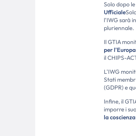
Solo dopo le 
Ufficiale
Solo
l'IWG sarà in
pluriennale.
Il GTIA mon
per l'Europa
il CHIPS-ACT
L'IWG monito
Stati membri
(GDPR) e que
Infine, il GT
imporre i suo
la coscienz