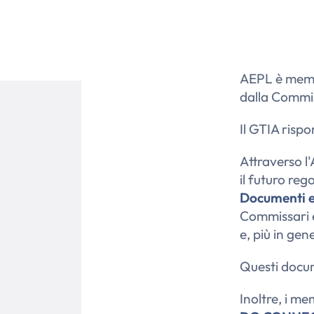
AEPL è mem
dalla Commis
Il GTIA rispo
Attraverso l'
il futuro reg
Documenti e 
Commissari eu
e, più in gen
Questi docume
Inoltre, i m