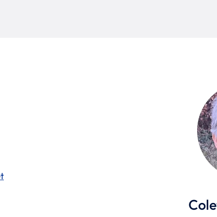
t
Col