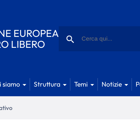
Ricerca
NE EUROPEA
per:
Pulsante di ricerca
RO LIBERO
i siamo
Struttura
Temi
Notizie
P
ativo