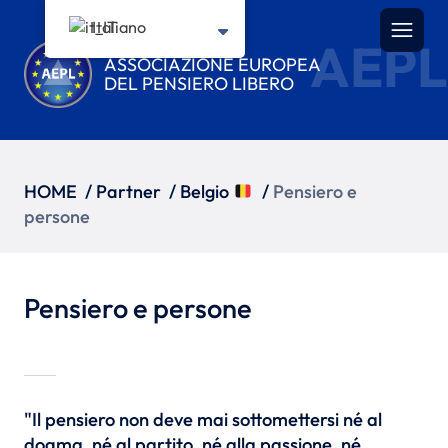
Italiano
AEPL
ASSOCIAZIONE EUROPEA
DEL PENSIERO LIBERO
HOME
/
Partner
/
Belgio
/
Pensiero e
persone
Pensiero e persone
"Il pensiero non deve mai sottomettersi né al
dogma, né al partito, né alla passione, né