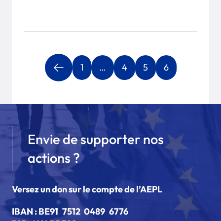
1
…
4
5
6
Envie de supporter nos
actions ?
Versez un don sur le compte de l’AEPL
IBAN :
BE91 7512 0489 6776