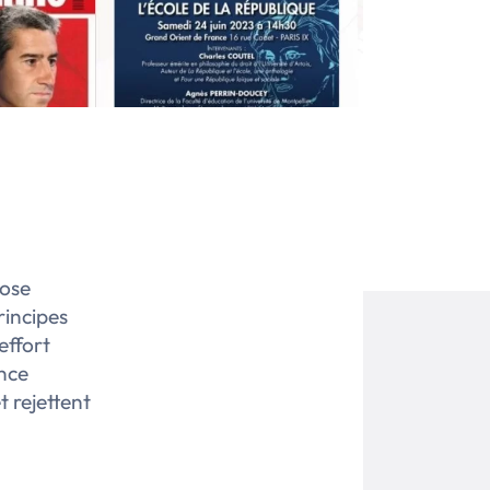
pose
rincipes
effort
ence
t rejettent