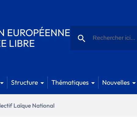
Recherche
ON EUROPÉENNE
de
Bouton de recherche
:
E LIBRE
Structure
Thématiques
Nouvelles
lectif Laïque National