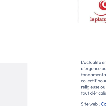
L’actualité 
d’urgence po
fondamentaux
collectif po
religieuse ou
tout clérical
Site web :
Co